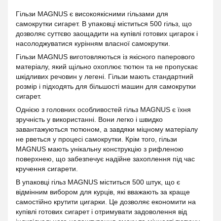
Гільзи MAGNUS є високоякісними гільзами для
самокрутки сигарет. В упаковці міститься 500 гільз, що
дозволяє суттєво заощадити на купівлі готових цигарок і
насолоджуватися курінням власної самокрутки.
Гільзи MAGNUS виготовляються із якісного паперового
матеріалу, який щільно охоплює тютюн та не пропускає
шкідливих речовин у легені. Гільзи мають стандартний
розмір і підходять для більшості машин для самокрутки
сигарет.
Однією з головних особливостей гільз MAGNUS є їхня
зручність у використанні. Вони легко і швидко
завантажуються тютюном, а завдяки міцному матеріалу
не рветься у процесі самокрутки. Крім того, гільзи
MAGNUS мають унікальну конструкцію з рифленою
поверхнею, що забезпечує надійне захоплення під час
кручення сигарети.
В упаковці гільз MAGNUS міститься 500 штук, що є
відмінним вибором для курців, які вважають за краще
самостійно крутити цигарки. Це дозволяє економити на
купівлі готових сигарет і отримувати задоволення від