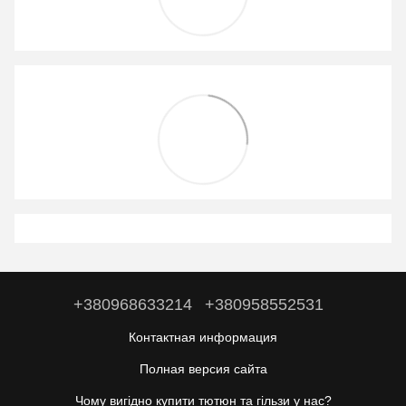
+380968633214
+380958552531
Контактная информация
Полная версия сайта
Чому вигідно купити тютюн та гільзи у нас?