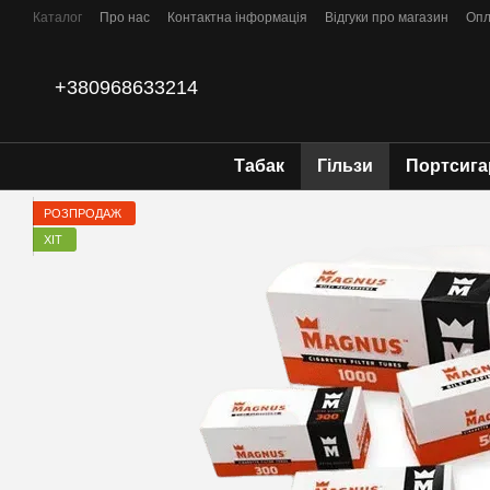
Перейти до основного контенту
Каталог
Про нас
Контактна інформація
Відгуки про магазин
Опл
+380968633214
Табак
Гільзи
Портсига
РОЗПРОДАЖ
ХІТ