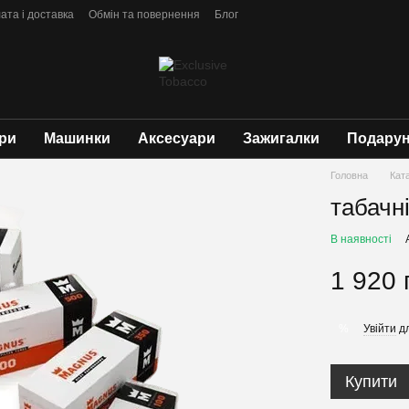
ата і доставка
Обмін та повернення
Блог
ри
Машинки
Аксесуари
Зажигалки
Подарун
Головна
Кат
табачні
В наявності
1 920 
Увійти
дл
%
Купити