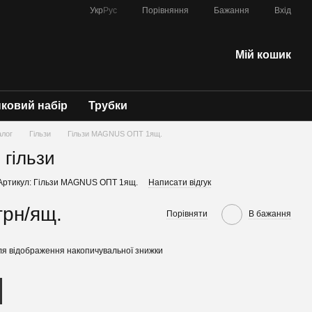
Порівняння
Укр
Рус
Бажання
Вхід
Мій кошик
ковий набір
Трубки
алог
Гільзи
Гільзи MAGNUS ОПТ 1ящ.
 гільзи
Артикул: Гільзи MAGNUS ОПТ 1ящ.
Написати відгук
грн/ящ.
Порівняти
В бажання
я відображення накопичувальної знижки