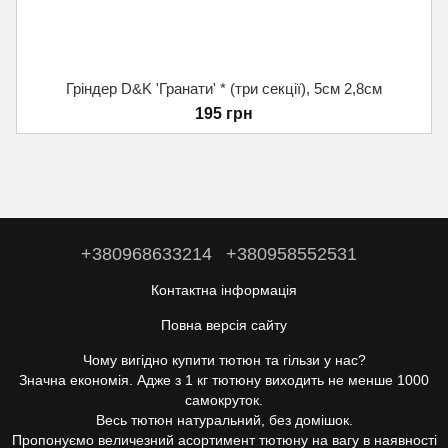
Гріндер D&K 'Гранати' * (три секції), 5см 2,8см
195 грн
+380968633214
+380958552531
Контактна інформація
Повна версія сайту
Чому вигідно купити тютюн та гільзи у нас?
Значна економія. Адже з 1 кг тютюну виходить не менше 1000
самокруток.
Весь тютюн натуральний, без домішок.
Пропонуємо величезний асортимент тютюну на вагу в наявності