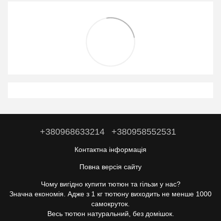
+380968633214
+380958552531
Контактна інформація
Повна версія сайту
Чому вигідно купити тютюн та гільзи у нас?
Значна економія. Адже з 1 кг тютюну виходить не менше 1000
самокруток.
Весь тютюн натуральний, без домішок.