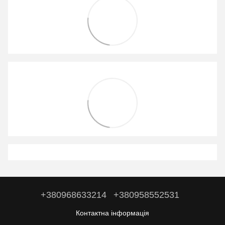
+380968633214
+380958552531
Контактна інформація