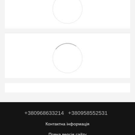
+380968633214
+380958552531
Контактна інформація
Повна версія сайту